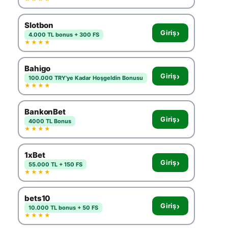
Slotbon
›
Giriş
4.000 TL bonus + 300 FS
★★★★
Bahigo
›
Giriş
100.000 TRY'ye Kadar Hoşgeldin Bonusu
★★★★
BankonBet
›
Giriş
4000 TL Bonus
★★★★
1xBet
›
Giriş
55.000 TL + 150 FS
★★★★
bets10
›
Giriş
10.000 TL bonus + 50 FS
★★★★