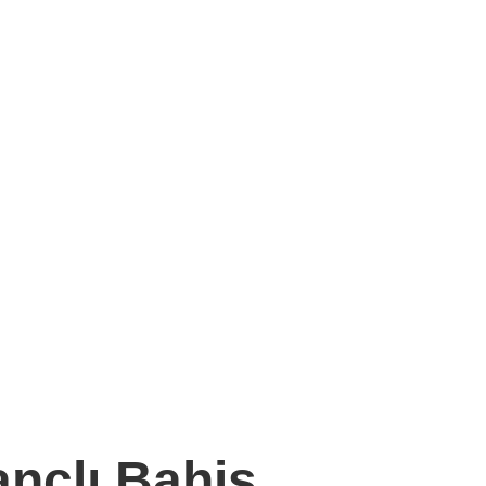
ançlı Bahis