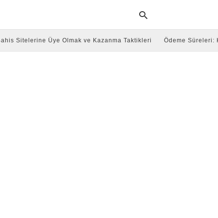
ahis Sitelerine Üye Olmak ve Kazanma Taktikleri
Ödeme Süreleri: 
Typ
your
sea
que
and
hit
ente