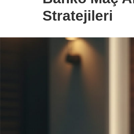
Stratejileri