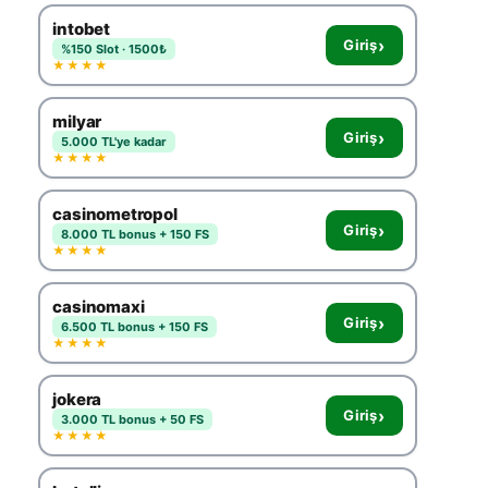
intobet
›
Giriş
%150 Slot · 1500₺
★★★★
milyar
›
Giriş
5.000 TL'ye kadar
★★★★
casinometropol
›
Giriş
8.000 TL bonus + 150 FS
★★★★
casinomaxi
›
Giriş
6.500 TL bonus + 150 FS
★★★★
jokera
›
Giriş
3.000 TL bonus + 50 FS
★★★★