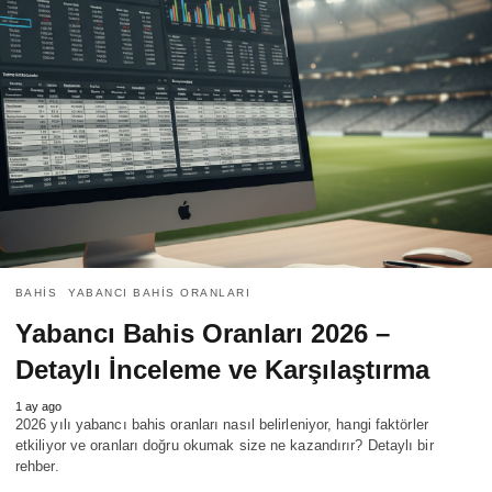
BAHIS
YABANCI BAHIS ORANLARI
Yabancı Bahis Oranları 2026 –
Detaylı İnceleme ve Karşılaştırma
1 ay ago
2026 yılı yabancı bahis oranları nasıl belirleniyor, hangi faktörler
etkiliyor ve oranları doğru okumak size ne kazandırır? Detaylı bir
rehber.