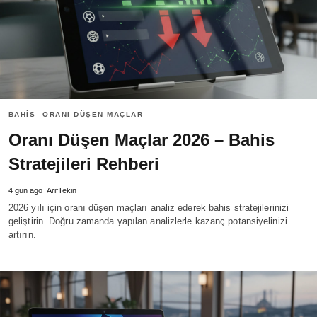
BAHIS
ORANI DÜŞEN MAÇLAR
Oranı Düşen Maçlar 2026 – Bahis
Stratejileri Rehberi
4 gün ago
ArifTekin
2026 yılı için oranı düşen maçları analiz ederek bahis stratejilerinizi
geliştirin. Doğru zamanda yapılan analizlerle kazanç potansiyelinizi
artırın.