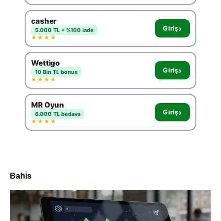
casher
›
Giriş
5.000 TL + %100 iade
★★★★
Wettigo
›
Giriş
10 Bin TL bonus
★★★★
MR Oyun
›
Giriş
6.000 TL bedava
★★★★
Bahis