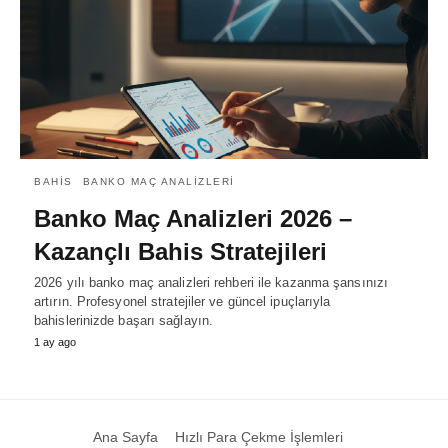
BAHIS
BANKO MAÇ ANALIZLERI
Banko Maç Analizleri 2026 –
Kazançlı Bahis Stratejileri
2026 yılı banko maç analizleri rehberi ile kazanma şansınızı
artırın. Profesyonel stratejiler ve güncel ipuçlarıyla
bahislerinizde başarı sağlayın.
1 ay ago
Ana Sayfa
Hızlı Para Çekme İşlemleri