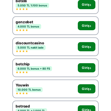
betelli
›
Giriş
5.050 TL %100 bonus
★★★★
genzobet
›
Giriş
4.000 TL bonus
★★★★
discountcasino
›
Giriş
5.000 TL nakit iade
★★★★
betchip
›
Giriş
6.000 TL bonus + 80 FS
★★★★
Youwin
›
Giriş
10.000 TL bonus
★★★★
betroad
›
Giriş
4.000 TL + 1.000 TL