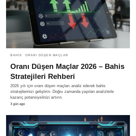
BAHIS
ORANI DÜŞEN MAÇLAR
Oranı Düşen Maçlar 2026 – Bahis
Stratejileri Rehberi
2026 yılı için oranı düşen maçları analiz ederek bahis
stratejilerinizi geliştirin. Doğru zamanda yapılan analizlerle
kazanç potansiyelinizi artırın.
3 gün ago