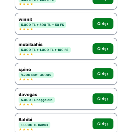
★★★★
winnit
›
Giriş
5.000 TL + 500 TL + 50 FS
★★★★
mobilbahis
›
Giriş
5.000 TL + 1.000 TL + 100 FS
★★★★
spino
›
Giriş
%200 Slot · 4000₺
★★★★
davegas
›
Giriş
5.000 TL hoşgeldin
★★★★
Bahibi
›
Giriş
15.000 TL bonus
★★★★