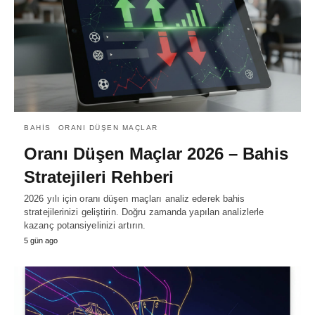
BAHIS
ORANI DÜŞEN MAÇLAR
Oranı Düşen Maçlar 2026 – Bahis
Stratejileri Rehberi
2026 yılı için oranı düşen maçları analiz ederek bahis
stratejilerinizi geliştirin. Doğru zamanda yapılan analizlerle
kazanç potansiyelinizi artırın.
5 gün ago