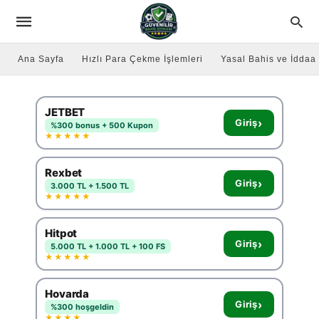
Ana Sayfa
Hızlı Para Çekme İşlemleri
Yasal Bahis ve İddaa 
JETBET
›
Giriş
%300 bonus + 500 Kupon
★★★★★
Rexbet
›
Giriş
3.000 TL + 1.500 TL
★★★★★
Hitpot
›
Giriş
5.000 TL + 1.000 TL + 100 FS
★★★★★
Hovarda
›
Giriş
%300 hoşgeldin
★★★★