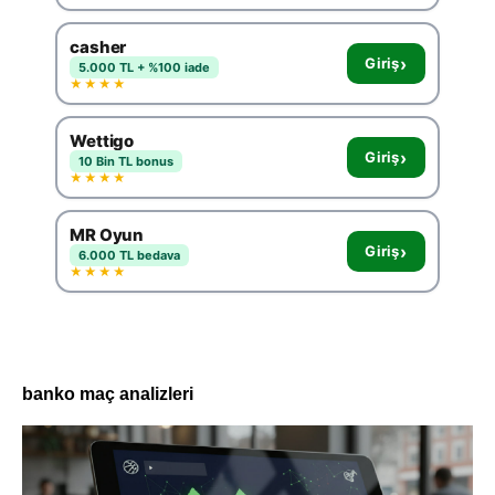
casher
›
Giriş
5.000 TL + %100 iade
★★★★
Wettigo
›
Giriş
10 Bin TL bonus
★★★★
MR Oyun
›
Giriş
6.000 TL bedava
★★★★
banko maç analizleri