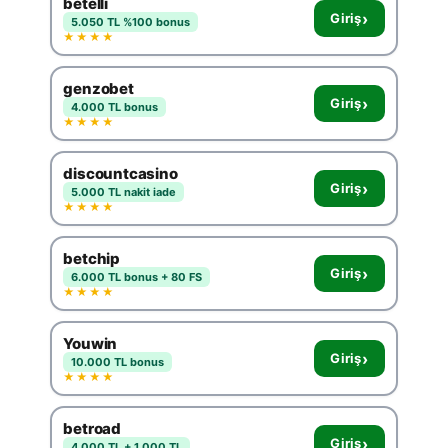
betelli
›
Giriş
5.050 TL %100 bonus
★★★★
genzobet
›
Giriş
4.000 TL bonus
★★★★
discountcasino
›
Giriş
5.000 TL nakit iade
★★★★
betchip
›
Giriş
6.000 TL bonus + 80 FS
★★★★
Youwin
›
Giriş
10.000 TL bonus
★★★★
betroad
›
Giriş
4.000 TL + 1.000 TL