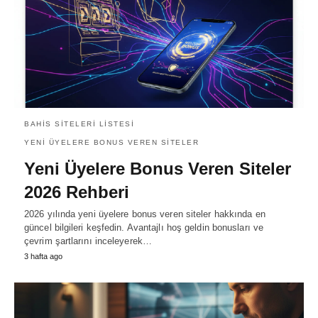
BAHIS SITELERI LISTESI
YENI ÜYELERE BONUS VEREN SITELER
Yeni Üyelere Bonus Veren Siteler
2026 Rehberi
2026 yılında yeni üyelere bonus veren siteler hakkında en
güncel bilgileri keşfedin. Avantajlı hoş geldin bonusları ve
çevrim şartlarını inceleyerek…
3 hafta ago