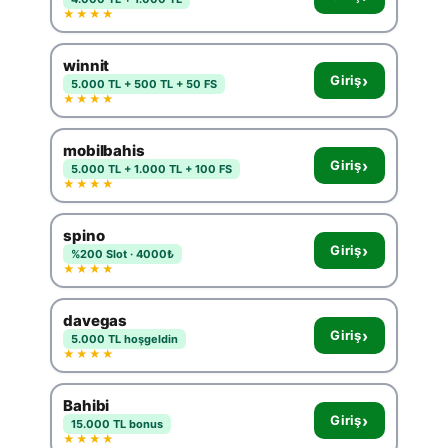
★★★★
winnit
›
Giriş
5.000 TL + 500 TL + 50 FS
★★★★
mobilbahis
›
Giriş
5.000 TL + 1.000 TL + 100 FS
★★★★
spino
›
Giriş
%200 Slot · 4000₺
★★★★
davegas
›
Giriş
5.000 TL hoşgeldin
★★★★
Bahibi
›
Giriş
15.000 TL bonus
★★★★