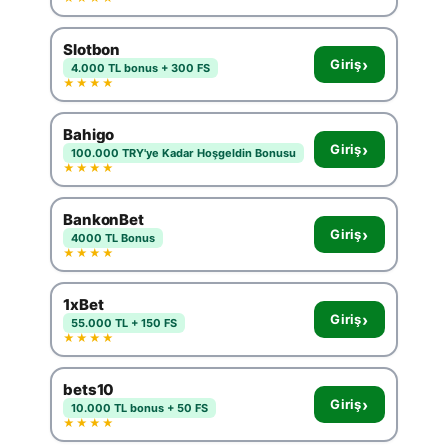
Slotbon
›
Giriş
4.000 TL bonus + 300 FS
★★★★
Bahigo
›
Giriş
100.000 TRY'ye Kadar Hoşgeldin Bonusu
★★★★
BankonBet
›
Giriş
4000 TL Bonus
★★★★
1xBet
›
Giriş
55.000 TL + 150 FS
★★★★
bets10
›
Giriş
10.000 TL bonus + 50 FS
★★★★