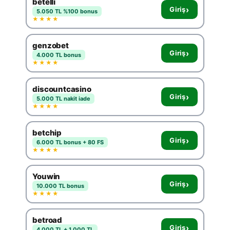
betelli
›
Giriş
5.050 TL %100 bonus
★★★★
genzobet
›
Giriş
4.000 TL bonus
★★★★
discountcasino
›
Giriş
5.000 TL nakit iade
★★★★
betchip
›
Giriş
6.000 TL bonus + 80 FS
★★★★
Youwin
›
Giriş
10.000 TL bonus
★★★★
betroad
›
Giriş
4.000 TL + 1.000 TL