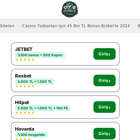
Siteleri
Casino Tutkunları için 45 Bin TL Bonus Bizbet’te 2024
B
JETBET
›
Giriş
%300 bonus + 500 Kupon
★★★★★
Rexbet
›
Giriş
3.000 TL + 1.500 TL
★★★★★
Hitpot
›
Giriş
5.000 TL + 1.000 TL + 100 FS
★★★★★
Hovarda
›
Giriş
%300 hoşgeldin
★★★★