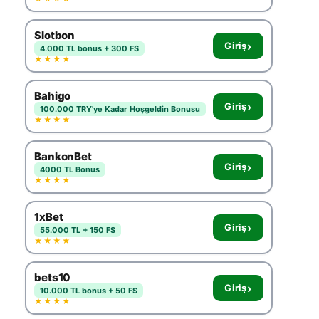
Slotbon
›
Giriş
4.000 TL bonus + 300 FS
★★★★
Bahigo
›
Giriş
100.000 TRY'ye Kadar Hoşgeldin Bonusu
★★★★
BankonBet
›
Giriş
4000 TL Bonus
★★★★
1xBet
›
Giriş
55.000 TL + 150 FS
★★★★
bets10
›
Giriş
10.000 TL bonus + 50 FS
★★★★