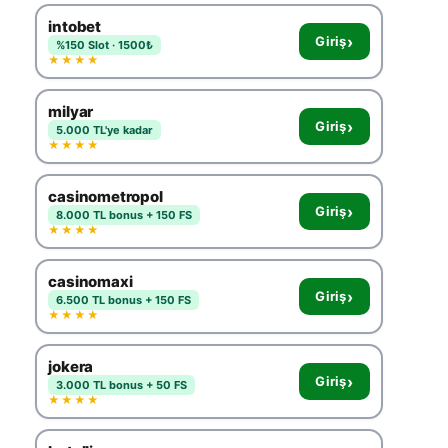
intobet
›
Giriş
%150 Slot · 1500₺
★★★★
milyar
›
Giriş
5.000 TL'ye kadar
★★★★
casinometropol
›
Giriş
8.000 TL bonus + 150 FS
★★★★
casinomaxi
›
Giriş
6.500 TL bonus + 150 FS
★★★★
jokera
›
Giriş
3.000 TL bonus + 50 FS
★★★★