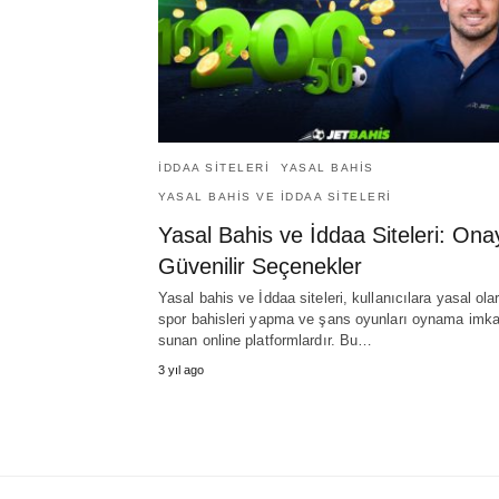
İDDAA SITELERI
YASAL BAHIS
YASAL BAHIS VE İDDAA SITELERI
Yasal Bahis ve İddaa Siteleri: Onay
Güvenilir Seçenekler
Yasal bahis ve İddaa siteleri, kullanıcılara yasal ola
spor bahisleri yapma ve şans oyunları oynama imka
sunan online platformlardır. Bu…
3 yıl ago