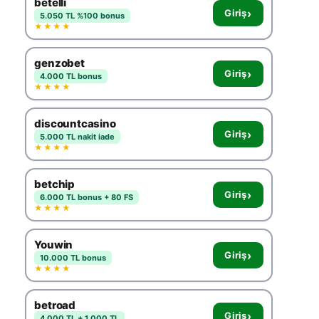
betelli
›
Giriş
5.050 TL %100 bonus
★★★★
genzobet
›
Giriş
4.000 TL bonus
★★★★
discountcasino
›
Giriş
5.000 TL nakit iade
★★★★
betchip
›
Giriş
6.000 TL bonus + 80 FS
★★★★
Youwin
›
Giriş
10.000 TL bonus
★★★★
betroad
›
Giriş
4.000 TL + 1.000 TL