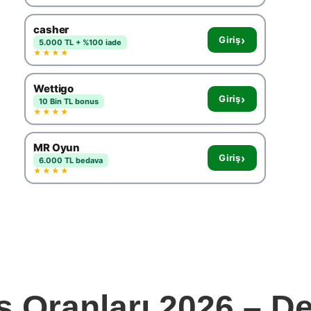
casher
›
Giriş
5.000 TL + %100 iade
★★★★
Wettigo
›
Giriş
10 Bin TL bonus
★★★★
MR Oyun
›
Giriş
6.000 TL bedava
★★★★
 Oranları 2026 – De