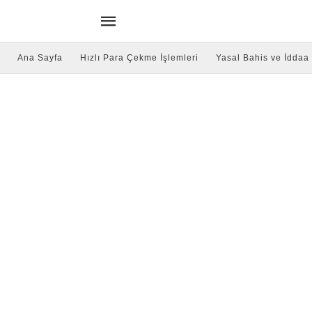
Ana Sayfa
Hızlı Para Çekme İşlemleri
Yasal Bahis ve İddaa 