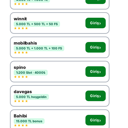
★★★★
winnit
›
Giriş
5.000 TL + 500 TL + 50 FS
★★★★
mobilbahis
›
Giriş
5.000 TL + 1.000 TL + 100 FS
★★★★
spino
›
Giriş
%200 Slot · 4000₺
★★★★
davegas
›
Giriş
5.000 TL hoşgeldin
★★★★
Bahibi
›
Giriş
15.000 TL bonus
★★★★