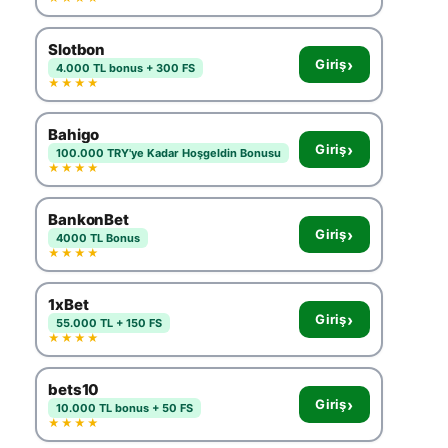
Slotbon
›
Giriş
4.000 TL bonus + 300 FS
★★★★
Bahigo
›
Giriş
100.000 TRY'ye Kadar Hoşgeldin Bonusu
★★★★
BankonBet
›
Giriş
4000 TL Bonus
★★★★
1xBet
›
Giriş
55.000 TL + 150 FS
★★★★
bets10
›
Giriş
10.000 TL bonus + 50 FS
★★★★