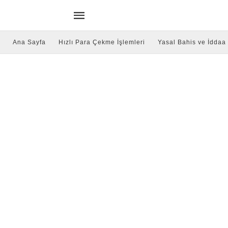
Ana Sayfa
Hızlı Para Çekme İşlemleri
Yasal Bahis ve İddaa 