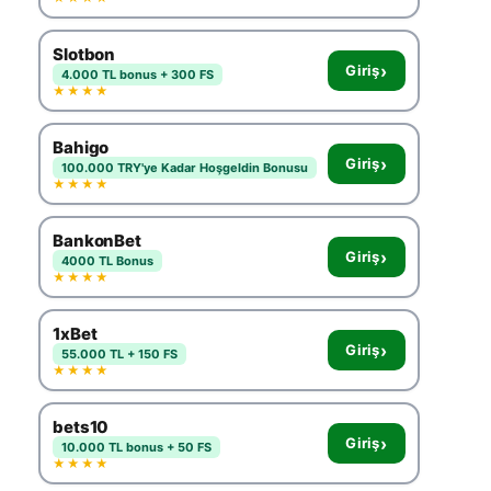
Slotbon
›
Giriş
4.000 TL bonus + 300 FS
★★★★
Bahigo
›
Giriş
100.000 TRY'ye Kadar Hoşgeldin Bonusu
★★★★
BankonBet
›
Giriş
4000 TL Bonus
★★★★
1xBet
›
Giriş
55.000 TL + 150 FS
★★★★
bets10
›
Giriş
10.000 TL bonus + 50 FS
★★★★