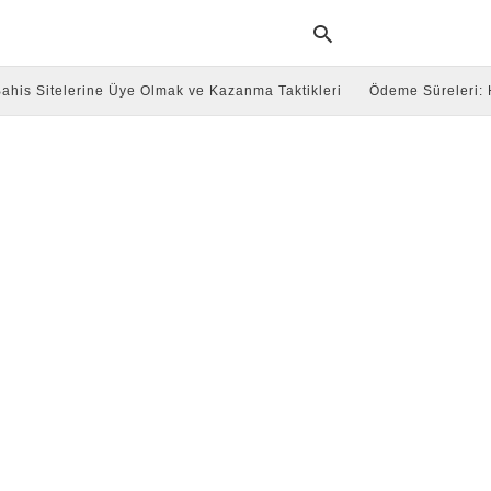
ahis Sitelerine Üye Olmak ve Kazanma Taktikleri
Ödeme Süreleri: 
Typ
your
sea
que
and
hit
ente