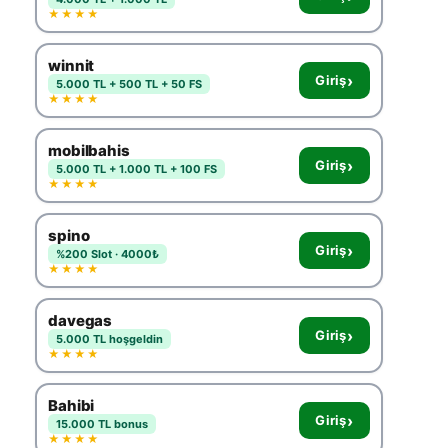
★★★★
winnit
›
Giriş
5.000 TL + 500 TL + 50 FS
★★★★
mobilbahis
›
Giriş
5.000 TL + 1.000 TL + 100 FS
★★★★
spino
›
Giriş
%200 Slot · 4000₺
★★★★
davegas
›
Giriş
5.000 TL hoşgeldin
★★★★
Bahibi
›
Giriş
15.000 TL bonus
★★★★